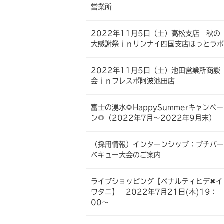
営業所
2022年11月5日（土）高松支店 秋の
大感謝祭ｉｎリンナイ四国支店ほっとラボ
2022年11月5日（土）池田営業所商談
会ｉｎフレスポ阿波池田店
富士の湧水🌻HappySummerキャンペー
ン🌻（2022年7月～2022年9月末）
（採用情報）インターンシップ：プチバー
ベキュー大会のご案内
ライブショッピング【ペナルティヒデ✖イ
ワタニ】 2022年7月21日(木)19：
00～