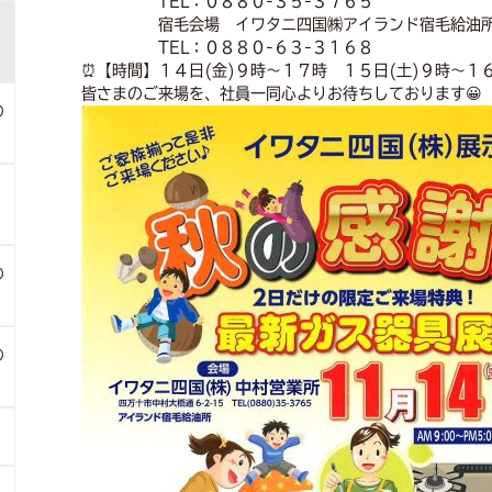
TEL：０８８０-３５-３７６５
宿毛会場 イワタニ四国㈱アイランド宿毛給油所 
TEL：０８８０-６３-３１６８
⏰【時間】１４日(金)９時～１７時 １５日(土)９時～１
皆さまのご来場を、社員一同心よりお待ちしております😀
の
の
の