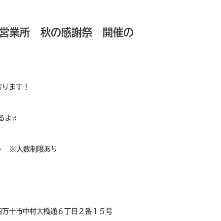
中村営業所 秋の感謝祭 開催の
おります！
るよ♬
ト ※人数制限あり
：四万十市中村大橋通６丁目２番１５号