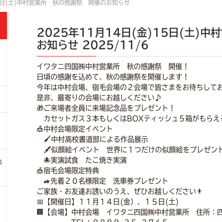
15日(土)中村営業所 秋の感謝祭 開催のお知らせ
2025年11月14日(金)15日(土)
お知らせ
2025/11/6
イワタニ四国㈱中村営業所 秋の感謝祭 開催！
日頃の感謝を込めて、秋の感謝祭を開催します！
今年は中村会場、宿毛会場の２会場で皆さまをお待ちして
是非、最寄りの会場にお越しください♪
🎁ご来場者全員に来場記念品をプレゼント！
カセットガス３本もしくはBOXティッシュ５箱がもらえ
🎪中村会場限定イベント
🖌中村高校書道部による作品展示
🖋似顔絵イベント 世界に１つだけの似顔絵をプレゼン
🐙実演試食 たこ焼き実演
の
🎪宿毛会場限定特典
🚙先着２０名様限定 洗車券プレゼント
ご家族・お友達お誘いのうえ、ぜひお越しください👨
📅【開催日】１１月１４日(金）、１５日(土)
🏢【会場】中村会場 イワタニ四国㈱中村営業所 住所