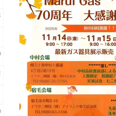
ニ
秋
ミ
秋