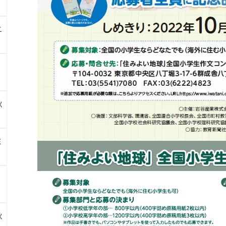
ニ
秋
ミ
秋