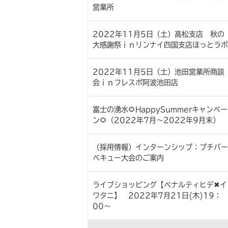
営業所
2022年11月5日（土）高松支店 秋の
大感謝祭ｉｎリンナイ四国支店ほっとラボ
2022年11月5日（土）池田営業所商談
会ｉｎフレスポ阿波池田店
富士の湧水🌻HappySummerキャンペー
ン🌻（2022年7月～2022年9月末）
（採用情報）インターンシップ：プチバー
ベキュー大会のご案内
ライブショッピング【ペナルティヒデ✖イ
ワタニ】 2022年7月21日(木)19：
00～