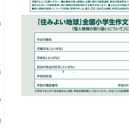
秋
お
の
営