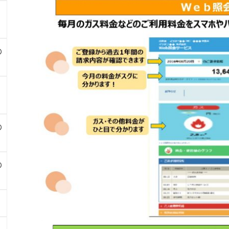
の
の
の