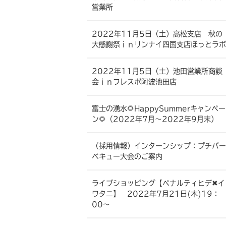
営業所
2022年11月5日（土）高松支店 秋の
大感謝祭ｉｎリンナイ四国支店ほっとラボ
2022年11月5日（土）池田営業所商談
会ｉｎフレスポ阿波池田店
富士の湧水🌻HappySummerキャンペー
ン🌻（2022年7月～2022年9月末）
（採用情報）インターンシップ：プチバー
ベキュー大会のご案内
ライブショッピング【ペナルティヒデ✖イ
ワタニ】 2022年7月21日(木)19：
00～